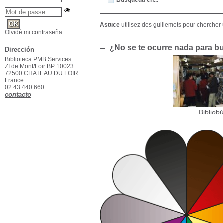
Búsqueda en...
Astuce
utilisez des guillemets pour chercher u
Olvidé mi contraseña
¿No se te ocurre nada para bus
Dirección
Biblioteca PMB Services
ZI de Mont/Loir BP 10023
72500 CHATEAU DU LOIR
France
02 43 440 660
contacto
Bibliob