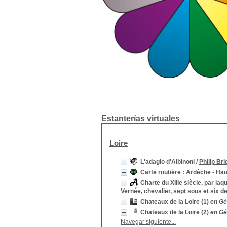
Estanterías virtuales
Loire
L'adagio d'Albinoni
/
Philip Bri
Carte routière : Ardèche - Hau
Charte du XIIIe siècle, par la
Vernée, chevalier, sept sous et six d
Chateaux de la Loire (1)
en Gé
Chateaux de la Loire (2)
en Gé
Navegar siguiente...