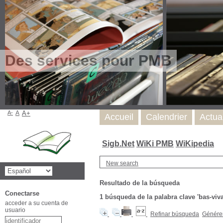
Des services pour PMB
A-
A
A+
Accueil
Calendrier
Actua
Sigb.Net
WiKi PMB
WiKipedia
New search
Resultado de la búsqueda
Conectarse
1
búsqueda de la palabra clave
'bas-viva
acceder a su cuenta de
usuario
Refinar búsqueda
Générer