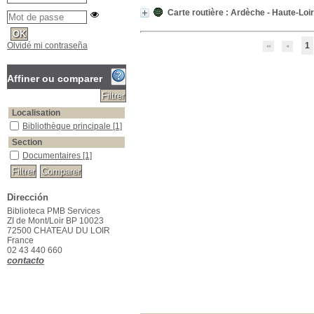
Carte routière : Ardèche - Haute-Loi
Olvidé mi contraseña
1
Affiner ou comparer
Localisation
Bibliothèque principale
Bibliothèque principale
[1]
Section
Documentaires
Documentaires
[1]
Dirección
Biblioteca PMB Services
ZI de Mont/Loir BP 10023
72500 CHATEAU DU LOIR
France
02 43 440 660
contacto