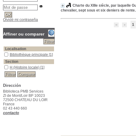
Charte du XIIIe siècle, par laquelle
chevalier, sept sous et six deniers de rente.
Olvidé mi contraseña
1
Affiner ou comparer
Localisation
Bibliothèque principale
Bibliothèque principale
[1]
Section
H (Histoire locale)
H (Histoire locale)
[1]
Dirección
Biblioteca PMB Services
ZI de Mont/Loir BP 10023
72500 CHATEAU DU LOIR
France
02 43 440 660
contacto