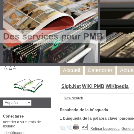
Des services pour PMB
A-
A
A+
Accueil
Calendrier
Actua
Sigb.Net
WiKi PMB
WiKipedia
New search
Resultado de la búsqueda
Conectarse
1
búsqueda de la palabra clave
'paroiss
acceder a su cuenta de
usuario
Refinar búsqueda
Générer