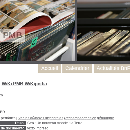
r PMB
Accueil
Calendrier
Actualités Bn
t
WiKi PMB
WiKipedia
ch
SBD
 periódica]
Ver los números disponibles
Rechercher dans ce périodique
Título :
Géo : Un nouveau monde : la Terre
o de documento:
texto impreso