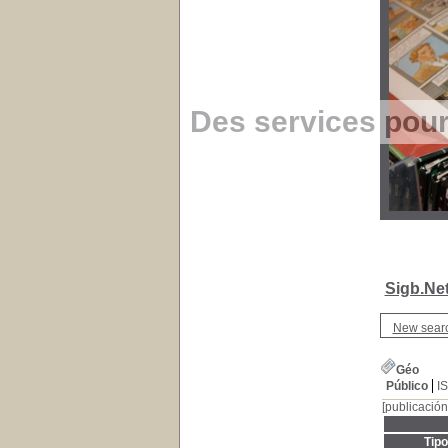
Des services pou
Sigb.Ne
New sear
Géo
Público
I
[publicación
Tip