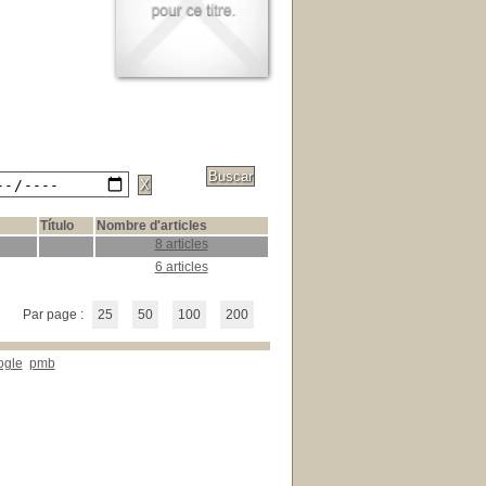
Título
Nombre d'articles
8 articles
6 articles
Par page :
25
50
100
200
ogle
pmb