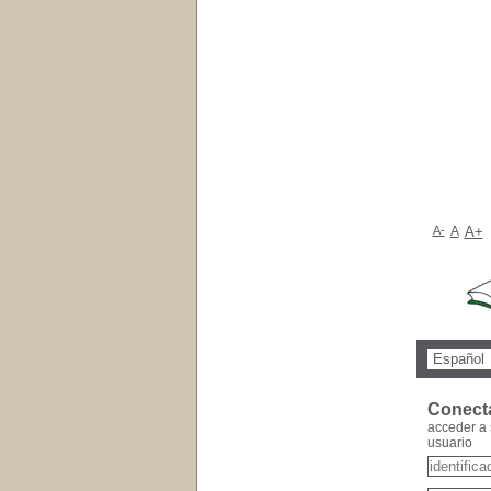
A-
A
A+
Conect
acceder a 
usuario