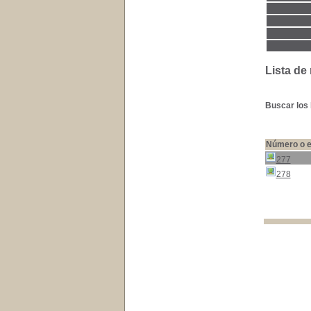
Lista de
Buscar los 
Número o e
277
278