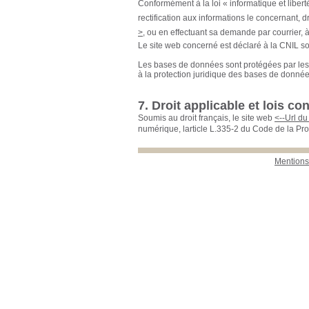
Conformément à la loi « informatique et liberté
rectification aux informations le concernant, d
>
, ou en effectuant sa demande par courrier, à
Le site web concerné est déclaré à la CNIL s
Les bases de données sont protégées par les di
à la protection juridique des bases de donnée
7. Droit applicable et lois c
Soumis au droit français, le site web
<--Url du 
numérique, larticle L.335-2 du Code de la Prop
Mentions