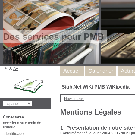
Des services pour PMB
A-
A
A+
Accueil
Calendrier
Actua
Sigb.Net
WiKi PMB
WiKipedia
New search
Mentions Légales
Conectarse
acceder a su cuenta de
1. Présentation de notre site
usuario
Conformément à la loi n° 2004-2005 du 21 jui