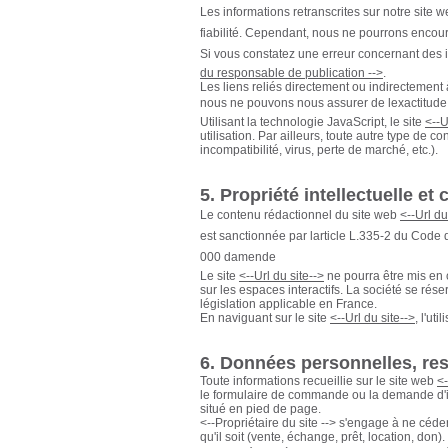
Les informations retranscrites sur notre site 
fiabilité. Cependant, nous ne pourrons encouri
Si vous constatez une erreur concernant des i
du responsable de publication -->
.
Les liens reliés directement ou indirectement
nous ne pouvons nous assurer de lexactitude 
Utilisant la technologie JavaScript, le site
<--U
utilisation. Par ailleurs, toute autre type de c
incompatibilité, virus, perte de marché, etc.).
5. Propriété intellectuelle et
Le contenu rédactionnel du site web
<--Url du
est sanctionnée par larticle L.335-2 du Code
000 damende
Le site
<--Url du site-->
ne pourra être mis en 
sur les espaces interactifs. La société se rés
législation applicable en France.
En naviguant sur le site
<--Url du site-->
, l'ut
6. Données personnelles, resp
Toute informations recueillie sur le site web
<-
le formulaire de commande ou la demande d'ins
situé en pied de page.
<--Propriétaire du site --> s'engage à ne céde
qu'il soit (vente, échange, prêt, location, don).