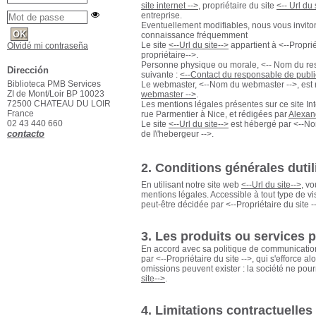
site internet -->
, propriétaire du site
<-- Url du 
entreprise.
Eventuellement modifiables, nous vous invito
connaissance fréquemment
Le site
<--Url du site-->
appartient à <--Propriét
Olvidé mi contraseña
propriétaire-->.
Personne physique ou morale, <-- Nom du respo
Dirección
suivante :
<--Contact du responsable de publi
Biblioteca PMB Services
Le webmaster, <--Nom du webmaster -->, est re
ZI de Mont/Loir BP 10023
webmaster -->
.
72500 CHATEAU DU LOIR
Les mentions légales présentes sur ce site Int
France
rue Parmentier à Nice, et rédigées par
Alexan
02 43 440 660
Le site
<--Url du site-->
est hébergé par <--Nom 
contacto
de l\'hebergeur -->.
2. Conditions générales duti
En utilisant notre site web
<--Url du site-->
, v
mentions légales. Accessible à tout type de vi
peut-être décidée par <--Propriétaire du site 
3. Les produits ou services
En accord avec sa politique de communication
par <--Propriétaire du site -->, qui s'efforce 
omissions peuvent exister : la société ne pou
site-->
.
4. Limitations contractuelles