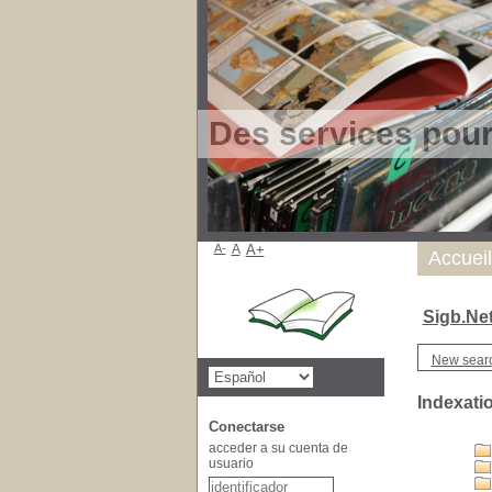
Des services pou
A-
A
A+
Accueil
Sigb.Ne
New sear
Indexati
Conectarse
acceder a su cuenta de
usuario