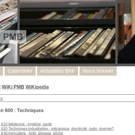
r PMB
Calendrier
Actualités BnF
Nous trouver
t
WiKi PMB
WiKipedia
ch
on 600 : Techniques
610 Médecine - hygiène, santé
620 Techniques industrielles - mécanique, électricité, radio, énergie?
630 Agriculture - forêt, élevage, pêche