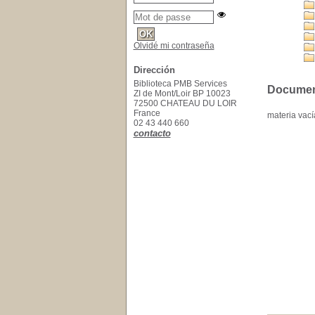
Olvidé mi contraseña
Dirección
Biblioteca PMB Services
Documento
ZI de Mont/Loir BP 10023
72500 CHATEAU DU LOIR
France
materia vací
02 43 440 660
contacto