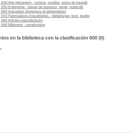
640 Arts ménagers - cuisine, coutûre, soins de beauté
650 Entreprise - travail de bureaux, vente, publicité
660 Industries chimiques et alimentaires
670 Fabrications industrielles - métallurgie, bois, textile
680 Articles manufacturés
690 Bâtiment - construction
s en la biblioteca con la clasificación 600 (
0
)
a