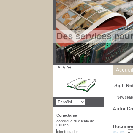
Des services pou
A-
A
A+
Accueil
Sigb.Ne
New sear
Autor Co
Conectarse
acceder a su cuenta de
usuario
Document