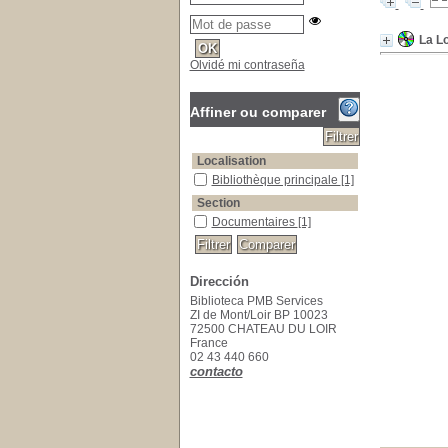
La L
Olvidé mi contraseña
Affiner ou comparer
Localisation
Bibliothèque principale
Bibliothèque principale
[1]
Section
Documentaires
Documentaires
[1]
Dirección
Biblioteca PMB Services
ZI de Mont/Loir BP 10023
72500 CHATEAU DU LOIR
France
02 43 440 660
contacto