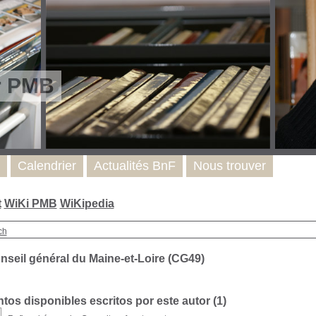
r PMB
Calendrier
Actualités BnF
Nous trouver
t
WiKi PMB
WiKipedia
ch
nseil général du Maine-et-Loire (CG49)
os disponibles escritos por este autor (
1
)