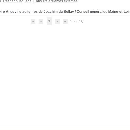
Refinar búsqueda
Consulta a fuentes externas
oire Angevine au temps de Joachim du Bellay
/
Conseil général du Maine-et-Loi
1
(1 - 1 / 1)