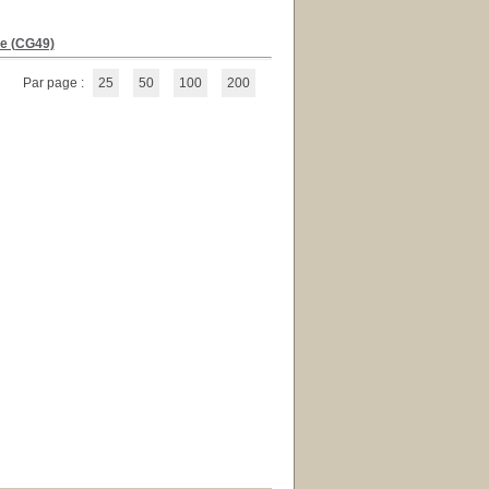
re (CG49)
Par page :
25
50
100
200